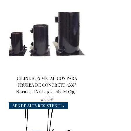
CILINDROS METALICOS PARA
PRUEBA DE CONCRETO 3X6”
Normas: INV E 402 | ASTM C39 |
Precio
0 COP
ABS DE ALTA RESISTENCIA