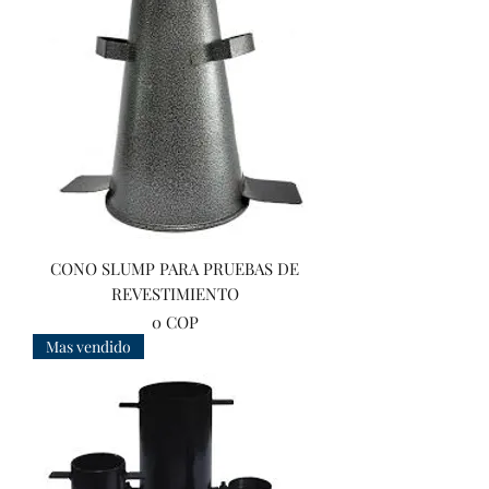
CONO SLUMP PARA PRUEBAS DE
REVESTIMIENTO
Precio
0 COP
Mas vendido