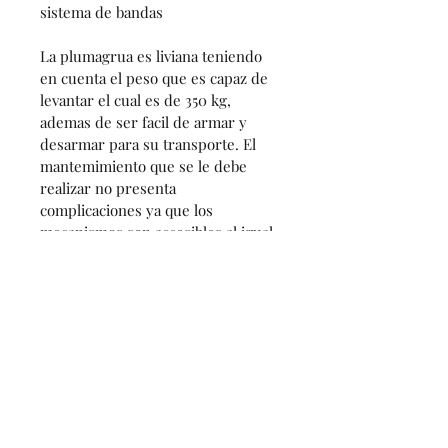
sistema de bandas
La plumagrua es liviana teniendo 
en cuenta el peso que es capaz de 
levantar el cual es de 350 kg, 
ademas de ser facil de armar y 
desarmar para su transporte. El 
mantemimiento que se le debe 
realizar no presenta 
complicaciones ya que los 
mecanismos son accesibles al igual 
que los repuestos.
Especificaciones técnicas
El desplazamiento vertical se 
Política de envió
realiza mediante un sistema de 
rodillos de friccion que hacen 
Sugerimos una empresa 
contacto con un tambor o carretel 